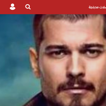
ات مدبلجة
Login
Search
for