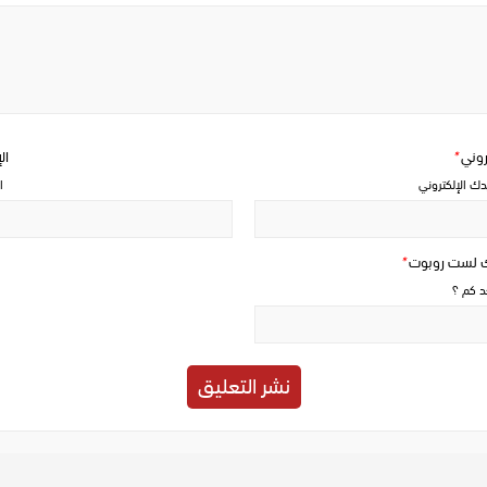
Write
a
comment
تروني
*
ال
دك الإلكتروني
ا
ك لست روبوت
*
حد كم ؟