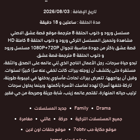
تاريخ الإضافة :
2026/08/03
مدة الحلقة :
ساعتين و 18 دقيقة
مسلسل ورود و ذنوب الحلقة 8 مترجمة موقع قصة عشق الاصلي
مشاهدة وتحميل المسلسل التركي ورود و ذنوب الحلقة 8 كاملة HD
قصة عشق باكثر من جودة مناسبة للجوال 1080P+720P مسلسل ورود
و ذنوب الحلقة 8 مترجمة قصة عشق.
تبدو حياة سرحات، رجل الأعمال الناجح الذي بُني عالمه على الصدق والثقة،
مستقرة حتى يكتشف أن زوجته بيراك كانت تخفي عنه سرًا كبيرًا لسنوات.
وقبل أن يواجهها، تتعرض بيراك لحادث مأساوي يدخلها في غيبوبة طويلة،
تاركة خلفها أسرارًا تهدد تماسك الأسرة بأكملها. وبينما يحاول سرحات
ترتيب حياته المنهارة، تقتحم عالمه زينب، شابة جريئة وصريحة من حي فقير.
Drama
Family
جديد المسلسلات
جميع المسلسلات التركية
حركة
عائلي
مغامرة
موقع حكاية حب 7obtv
موقع حلقات اون لاين