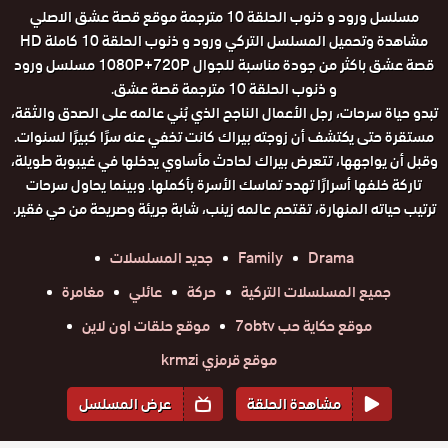
مسلسل ورود و ذنوب الحلقة 10 مترجمة موقع قصة عشق الاصلي
مشاهدة وتحميل المسلسل التركي ورود و ذنوب الحلقة 10 كاملة HD
قصة عشق باكثر من جودة مناسبة للجوال 1080P+720P مسلسل ورود
و ذنوب الحلقة 10 مترجمة قصة عشق.
تبدو حياة سرحات، رجل الأعمال الناجح الذي بُني عالمه على الصدق والثقة،
مستقرة حتى يكتشف أن زوجته بيراك كانت تخفي عنه سرًا كبيرًا لسنوات.
وقبل أن يواجهها، تتعرض بيراك لحادث مأساوي يدخلها في غيبوبة طويلة،
تاركة خلفها أسرارًا تهدد تماسك الأسرة بأكملها. وبينما يحاول سرحات
ترتيب حياته المنهارة، تقتحم عالمه زينب، شابة جريئة وصريحة من حي فقير.
Drama
Family
جديد المسلسلات
جميع المسلسلات التركية
حركة
عائلي
مغامرة
موقع حكاية حب 7obtv
موقع حلقات اون لاين
موقع قرمزي krmzi
مشاهدة الحلقة
عرض المسلسل