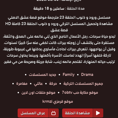
مدة الحلقة :
ساعتين و 18 دقيقة
مسلسل ورود و ذنوب الحلقة 23 مترجمة موقع قصة عشق الاصلي
مشاهدة وتحميل المسلسل التركي ورود و ذنوب الحلقة 23 كاملة HD
قصة عشق.
تبدو حياة سرحات، رجل الأعمال الناجح الذي بُني عالمه على الصدق والثقة،
مستقرة حتى يكتشف أن زوجته بيراك كانت تخفي عنه سرًا كبيرًا لسنوات.
وقبل أن يواجهها، تتعرض بيراك لحادث مأساوي يدخلها في غيبوبة طويلة،
تاركة خلفها أسرارًا تهدد تماسك الأسرة بأكملها. وبينما يحاول سرحات
ترتيب حياته المنهارة، تقتحم عالمه زينب، شابة جريئة وصريحة من حي فقير.
Drama
Family
جديد المسلسلات
جميع المسلسلات التركية
حركة
عائلي
مغامرة
موقع حكاية حب 7obtv
موقع حلقات اون لاين
موقع قرمزي krmzi
مشاهدة الحلقة
عرض المسلسل