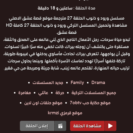
مدة الحلقة :
ساعتين و 18 دقيقة
مسلسل ورود و ذنوب الحلقة 27 مترجمة موقع قصة عشق الاصلي
مشاهدة وتحميل المسلسل التركي ورود و ذنوب الحلقة 27 كاملة HD
قصة عشق.
تبدو حياة سرحات، رجل الأعمال الناجح الذي بُني عالمه على الصدق والثقة،
مستقرة حتى يكتشف أن زوجته بيراك كانت تخفي عنه سرًا كبيرًا لسنوات.
وقبل أن يواجهها، تتعرض بيراك لحادث مأساوي يدخلها في غيبوبة طويلة،
تاركة خلفها أسرارًا تهدد تماسك الأسرة بأكملها. وبينما يحاول سرحات
ترتيب حياته المنهارة، تقتحم عالمه زينب، شابة جريئة وصريحة من حي فقير.
Drama
Family
جديد المسلسلات
جميع المسلسلات التركية
حركة
عائلي
مغامرة
موقع حكاية حب 7obtv
موقع حلقات اون لاين
موقع قرمزي krmzi
مشاهدة الحلقة
إعلان الحلقة