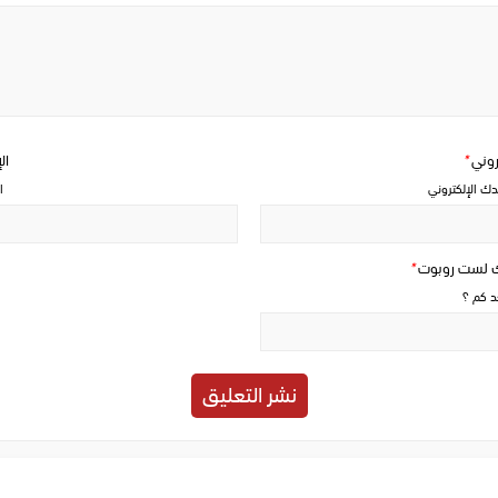
Write
a
comment
تروني
*
ال
دك الإلكتروني
ا
ك لست روبوت
*
حد كم ؟