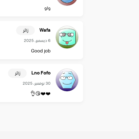
واو
Wafa
زائر
6 ديسمبر، 2025
Good job
Lno Fofo
زائر
30 نوفمبر، 2025
❤️❤️😘👌