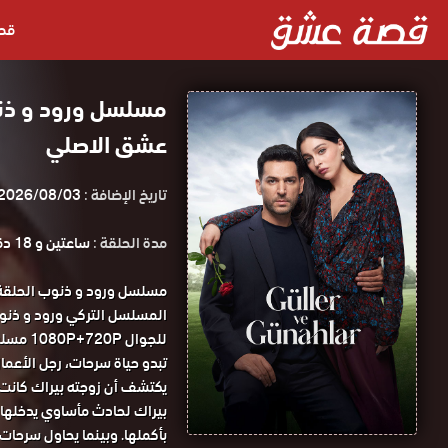
قص
عشق الاصلي
تاريخ الإضافة :
2026/08/03
مدة الحلقة :
ساعتين و 18 دقيقة
للجوال 1080P+720P مسلسل ورود و ذنوب الحلقة 7 مترجمة قصة عشق.
تبدو حياة سرحات، رجل الأعما
يكتشف أن زوجته بيراك كانت ت
بيراك لحادث مأساوي يدخلها ف
بأكملها. وبينما يحاول سرحات 