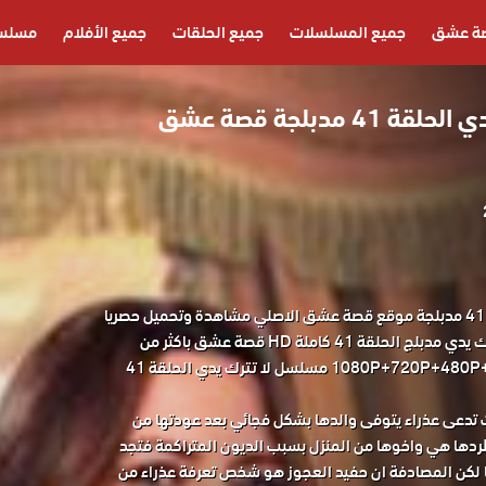
ة عشق
جميع المسلسلات
جميع الحلقات
جميع الأفلام
مسلسل
مسلسل لا تترك يدي الحلقة 41 مدبلجة قصة عشق
مسلسل لا تترك يدي الحلقة 41 مدبلجة موقع قصة عشق الاصلي مشاهدة وتحميل حصريا
مسلسل الدراما التركي لا تترك يدي مدبلج الحلقة 41 كاملة HD قصة عشق باكثر من
جودة مناسبة للجوال 1080P+720P+480P+360P مسلسل لا تترك يدي الحلقة 41
 تدعى عذراء يتوفى والدها بشكل فجائي بعد عودتها من
طردها هي واخوها من المنزل بسبب الديون المتراكمة فتجد
ها لكن المصادفة ان حفيد العجوز هو شخص تعرفة عذراء من