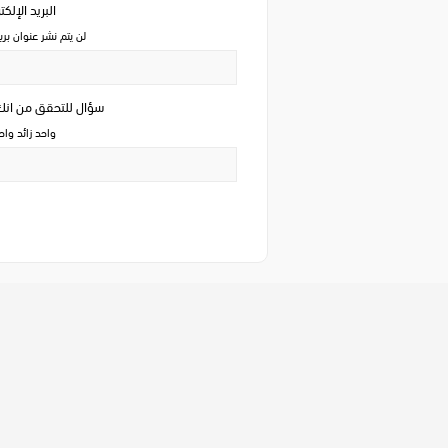
البريد الإلك
لن يتم نشر عنوان بري
سؤال للتحقق من ان
واحد زائد وا