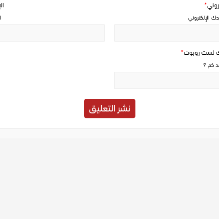
تروني
*
ال
دك الإلكتروني
ا
ك لست روبوت
*
حد كم ؟