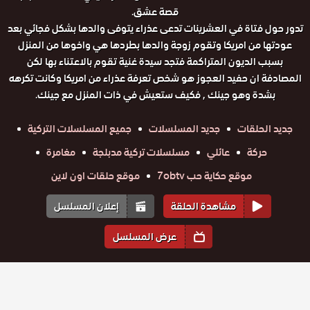
قصة عشق.
تدور حول فتاة في العشرينات تدعى عذراء يتوفى والدها بشكل فجائي بعد
عودتها من امريكا وتقوم زوجة والدها بطردها هي واخوها من المنزل
بسبب الديون المتراكمة فتجد سيدة غنية تقوم بالاعتناء بها لكن
المصادفة ان حفيد العجوز هو شخص تعرفة عذراء من امريكا وكانت تكرهه
بشدة وهو جينك , فكيف ستعيش في ذات المنزل مع جينك.
جديد الحلقات
جديد المسلسلات
جميع المسلسلات التركية
حركة
عائلي
مسلسلات تركية مدبلجة
مغامرة
موقع حكاية حب 7obtv
موقع حلقات اون لاين
مشاهدة الحلقة
إعلان المسلسل
عرض المسلسل
المواسم والحلقات