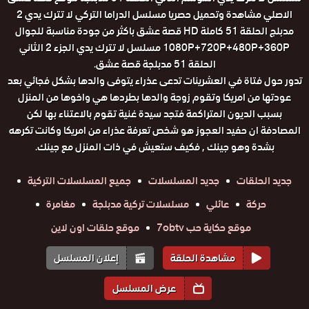
الاصلي مشاهدة وتحميل حصريا مسلسل الدراما التركي لا تترك يدي 2
مدبلج الحلقة 51 كاملة HD قصة عشق باكثر من جودة مناسبة للجوال
1080P+720P+480P+360P مسلسل لا تترك يدي الجزء 2 الثاني
الحلقة 51 مدبلجة قصة عشق.
تدور حول فتاة في العشرينات تدعى عذراء يتوفى والدها بشكل فجائي بعد
عودتها من امريكا وتقوم زوجة والدها بطردها هي واخوها من المنزل
بسبب الديون المتراكمة فتجد سيدة غنية تقوم بالاعتناء بها لكن
المصادفة ان حفيد العجوز هو شخص تعرفة عذراء من امريكا وكانت تكرهه
بشدة وهو جينك , فكيف ستعيش في ذات المنزل مع جينك.
جديد الحلقات
جديد المسلسلات
جميع المسلسلات التركية
حركة
عائلي
مسلسلات تركية مدبلجة
مغامرة
موقع حكاية حب 7obtv
موقع حلقات اون لاين
مشاهدة الحلقة
إعلان المسلسل
عرض المسلسل