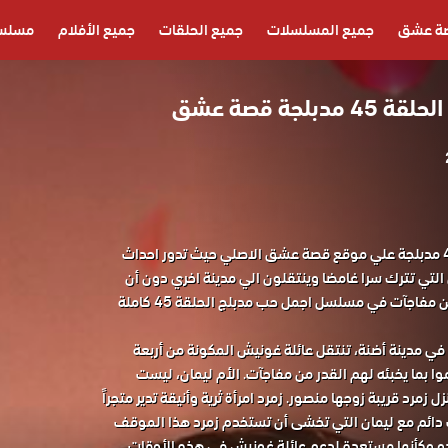
ة عشق
جميع المسلسلات
جميع الحلقات
جميع الأفلام
مسلسل
لجة قصة عشق
مسلسل اجمل حب الحلقة 45 مدبلجة علي موقع قصة عشق الاصلي حيث تدور احداث
تي تترك سرا غامضا وينتقلون الي مدينة اخري دون أن
يعلموا بما يخبئه لهم القدر من مفاجآت في مسلسل اجمل حب مدبلج الحلقة 45 كاملة
 في مدينة أضنة، تنتقل عائلة غونيش المكونة من أربعة
وا بما يخبئه لهم القدر من مفاجآت. الأم ليمان، ليست
 زمرد قريبة زوجها منصور. زمرد امرأة ثرية وأنيقة تدير متجراً
اف دائم مع ليمان التي تخشى أن تستخدم زمرد هذا الموقف
فتبدو وكأنها مستعدة لدعم عائلة غونيش في هذه الأوقات