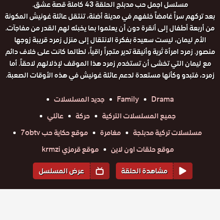
مسلسل اجمل حب مدبلج الحلقة 43 كاملة قصة عشق.
بعد تركهم سراً غامضاً خلفهم في مدينة أضنة، تنتقل عائلة غونيش المكونة
من أربعة أطفال إلى أنقرة دون أن يعلموا بما يخبئه لهم القدر من مفاجآت.
الأم ليمان، ليست سعيدة بفكرة الانتقال إلى منزل زمرد قريبة زوجها
منصور. زمرد امرأة ثرية وأنيقة تدير متجراً راقياً، لطالما كانت على خلاف دائم
مع ليمان التي تخشى أن تستخدم زمرد هذا الموقف لإذلالهم لاحقاً. أما
زمرد، فتبدو وكأنها مستعدة لدعم عائلة غونيش في هذه الأوقات الصعبة.
Drama
Family
جديد المسلسلات
جميع المسلسلات التركية
حركة
عائلي
مسلسلات تركية مدبلجة
مغامرة
موقع حكاية حب 7obtv
موقع حلقات اون لاين
موقع قرمزي krmzi
مشاهدة الحلقة
عرض المسلسل
المواسم والحلقات