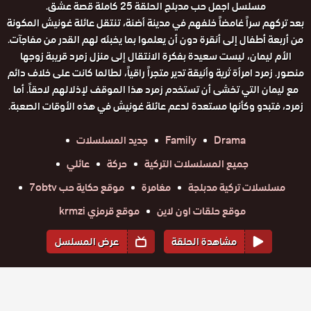
مسلسل اجمل حب مدبلج الحلقة 25 كاملة قصة عشق.
بعد تركهم سراً غامضاً خلفهم في مدينة أضنة، تنتقل عائلة غونيش المكونة
من أربعة أطفال إلى أنقرة دون أن يعلموا بما يخبئه لهم القدر من مفاجآت.
الأم ليمان، ليست سعيدة بفكرة الانتقال إلى منزل زمرد قريبة زوجها
منصور. زمرد امرأة ثرية وأنيقة تدير متجراً راقياً، لطالما كانت على خلاف دائم
مع ليمان التي تخشى أن تستخدم زمرد هذا الموقف لإذلالهم لاحقاً. أما
زمرد، فتبدو وكأنها مستعدة لدعم عائلة غونيش في هذه الأوقات الصعبة.
Drama
Family
جديد المسلسلات
جميع المسلسلات التركية
حركة
عائلي
مسلسلات تركية مدبلجة
مغامرة
موقع حكاية حب 7obtv
موقع حلقات اون لاين
موقع قرمزي krmzi
مشاهدة الحلقة
عرض المسلسل
المواسم والحلقات