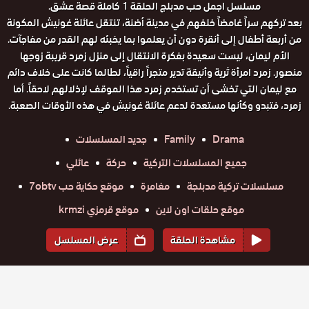
مسلسل اجمل حب مدبلج الحلقة 1 كاملة قصة عشق.
بعد تركهم سراً غامضاً خلفهم في مدينة أضنة، تنتقل عائلة غونيش المكونة
من أربعة أطفال إلى أنقرة دون أن يعلموا بما يخبئه لهم القدر من مفاجآت.
الأم ليمان، ليست سعيدة بفكرة الانتقال إلى منزل زمرد قريبة زوجها
منصور. زمرد امرأة ثرية وأنيقة تدير متجراً راقياً، لطالما كانت على خلاف دائم
مع ليمان التي تخشى أن تستخدم زمرد هذا الموقف لإذلالهم لاحقاً. أما
زمرد، فتبدو وكأنها مستعدة لدعم عائلة غونيش في هذه الأوقات الصعبة.
Drama
Family
جديد المسلسلات
جميع المسلسلات التركية
حركة
عائلي
مسلسلات تركية مدبلجة
مغامرة
موقع حكاية حب 7obtv
موقع حلقات اون لاين
موقع قرمزي krmzi
مشاهدة الحلقة
عرض المسلسل
المواسم والحلقات