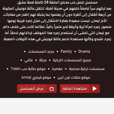
مسلسل اجمل حب مدبلج الحلقة 28 كاملة قصة عشق.
بعد تركهم سراً غامضاً خلفهم في مدينة أضنة، تنتقل عائلة غونيش المكونة
من أربعة أطفال إلى أنقرة دون أن يعلموا بما يخبئه لهم القدر من مفاجآت.
الأم ليمان، ليست سعيدة بفكرة الانتقال إلى منزل زمرد قريبة زوجها
منصور. زمرد امرأة ثرية وأنيقة تدير متجراً راقياً، لطالما كانت على خلاف دائم
مع ليمان التي تخشى أن تستخدم زمرد هذا الموقف لإذلالهم لاحقاً. أما
زمرد، فتبدو وكأنها مستعدة لدعم عائلة غونيش في هذه الأوقات الصعبة.
Drama
Family
جديد المسلسلات
جميع المسلسلات التركية
حركة
عائلي
مسلسلات تركية مدبلجة
مغامرة
موقع حكاية حب 7obtv
موقع حلقات اون لاين
موقع قرمزي krmzi
مشاهدة الحلقة
عرض المسلسل
المواسم والحلقات