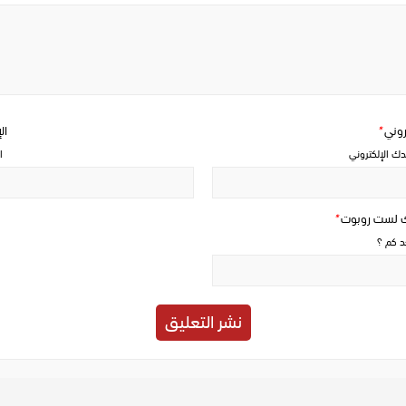
Write
a
comment
تروني
*
ال
دك الإلكتروني
ا
ك لست روبوت
*
حد كم ؟