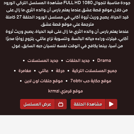
جودة مناسبة للجوال FULL HD 1080 مشاهدة المسلسل التركي الورود
من خلال موقع قصة عشق عندما يعلم بارس أن والده الثري ما زال على
قيد الحياة، يصبح وريث ثروة أكابي في مسلسل الورود الحلقة 27 كاملة
مترجمة علي موقع قصة عشق.
عندما يعلم بارس أن والده الثري ما زال على قيد الحياة، يصبح وريث ثروة
أكابي، فيترك وراءه حياته البائسة. ولتسوية نزاع عائلي، يتزوج زواجًا مدبرًا
من آسيا، بينما يكافح في الوقت نفسه لنسيان حبه السابق، غول.
Drama
جديد الحلقات
جديد المسلسلات
جميع المسلسلات التركية
حركة
عائلي
مغامرة
موقع حكاية حب 7obtv
موقع حلقات اون لاين
موقع قرمزي krmzi
مشاهدة الحلقة
عرض المسلسل
المواسم والحلقات