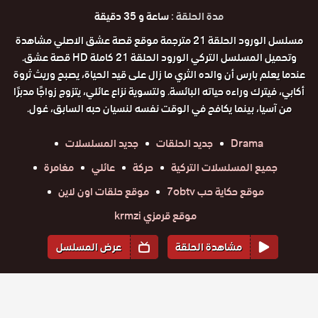
مدة الحلقة :
ساعة و 35 دقيقة
مسلسل الورود الحلقة 21 مترجمة موقع قصة عشق الاصلي مشاهدة
وتحميل المسلسل التركي الورود الحلقة 21 كاملة HD قصة عشق.
عندما يعلم بارس أن والده الثري ما زال على قيد الحياة، يصبح وريث ثروة
أكابي، فيترك وراءه حياته البائسة. ولتسوية نزاع عائلي، يتزوج زواجًا مدبرًا
من آسيا، بينما يكافح في الوقت نفسه لنسيان حبه السابق، غول.
Drama
جديد الحلقات
جديد المسلسلات
جميع المسلسلات التركية
حركة
عائلي
مغامرة
موقع حكاية حب 7obtv
موقع حلقات اون لاين
موقع قرمزي krmzi
مشاهدة الحلقة
عرض المسلسل
المواسم والحلقات