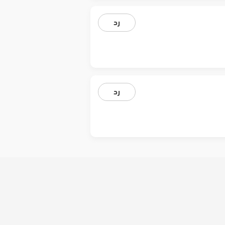
رد
رد