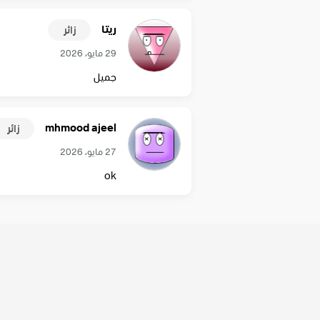
ريتا
زائر
29 مايو، 2026
جميل
mhmood ajeel
زائر
27 مايو، 2026
ok