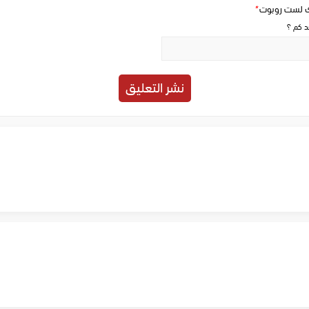
ك لست روبوت
*
حد كم ؟