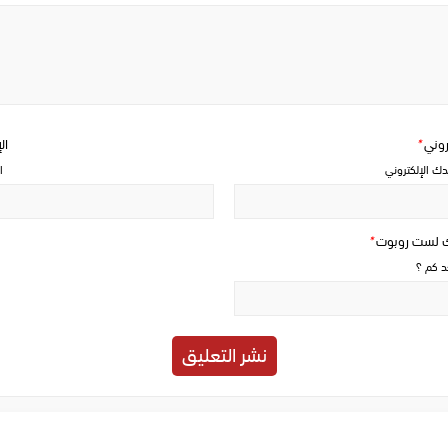
Write
a
comment
تروني
*
ال
دك الإلكتروني
ا
ك لست روبوت
*
حد كم ؟