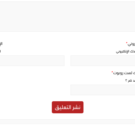
Write
a
comment
تروني
*
ال
دك الإلكتروني
ا
ك لست روبوت
*
حد كم ؟