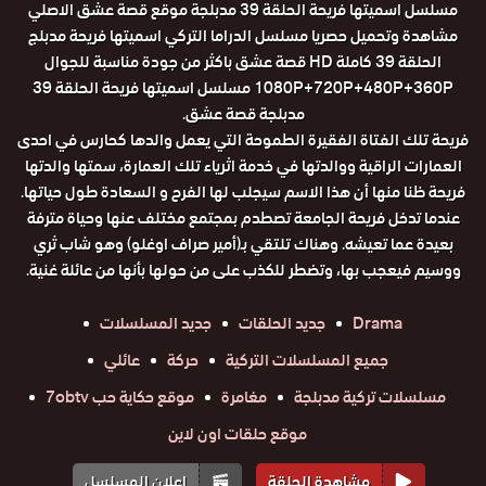
مسلسل اسميتها فريحة الحلقة 39 مدبلجة موقع قصة عشق الاصلي
مشاهدة وتحميل حصريا مسلسل الدراما التركي اسميتها فريحة مدبلج
الحلقة 39 كاملة HD قصة عشق باكثر من جودة مناسبة للجوال
1080P+720P+480P+360P مسلسل اسميتها فريحة الحلقة 39
مدبلجة قصة عشق.
فريحة تلك الفتاة الفقيرة الطموحة التي يعمل والدها كحارس في احدى
العمارات الراقية ووالدتها في خدمة اثرياء تلك العمارة، سمتها والدتها
فريحة ظنا منها أن هذا الاسم سيجلب لها الفرح و السعادة طول حياتها.
عندما تدخل فريحة الجامعة تصطدم بمجتمع مختلف عنها وحياة مترفة
بعيدة عما تعيشه. وهناك تلتقي بـ(أمير صراف اوغلو) وهو شاب ثري
ووسيم فيعجب بها، وتضطر للكذب على من حولها بأنها من عائلة غنية.
Drama
جديد الحلقات
جديد المسلسلات
جميع المسلسلات التركية
حركة
عائلي
مسلسلات تركية مدبلجة
مغامرة
موقع حكاية حب 7obtv
موقع حلقات اون لاين
مشاهدة الحلقة
إعلان المسلسل