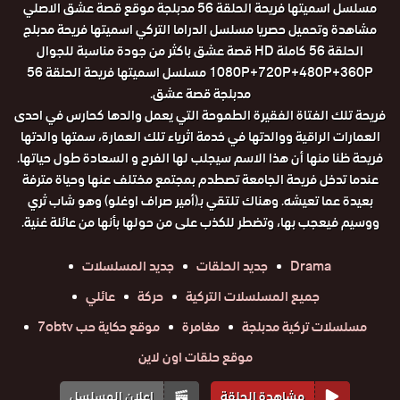
مسلسل اسميتها فريحة الحلقة 56 مدبلجة موقع قصة عشق الاصلي
مشاهدة وتحميل حصريا مسلسل الدراما التركي اسميتها فريحة مدبلج
الحلقة 56 كاملة HD قصة عشق باكثر من جودة مناسبة للجوال
1080P+720P+480P+360P مسلسل اسميتها فريحة الحلقة 56
مدبلجة قصة عشق.
فريحة تلك الفتاة الفقيرة الطموحة التي يعمل والدها كحارس في احدى
العمارات الراقية ووالدتها في خدمة اثرياء تلك العمارة، سمتها والدتها
فريحة ظنا منها أن هذا الاسم سيجلب لها الفرح و السعادة طول حياتها.
عندما تدخل فريحة الجامعة تصطدم بمجتمع مختلف عنها وحياة مترفة
بعيدة عما تعيشه. وهناك تلتقي بـ(أمير صراف اوغلو) وهو شاب ثري
ووسيم فيعجب بها، وتضطر للكذب على من حولها بأنها من عائلة غنية.
Drama
جديد الحلقات
جديد المسلسلات
جميع المسلسلات التركية
حركة
عائلي
مسلسلات تركية مدبلجة
مغامرة
موقع حكاية حب 7obtv
موقع حلقات اون لاين
مشاهدة الحلقة
إعلان المسلسل