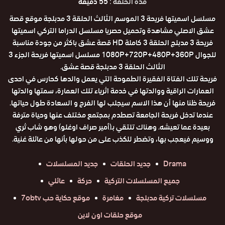
مدة الحلقة :
55 دقيقة
مسلسل اسميتها فريحة 3 الموسم الثالث الحلقة 3 مدبلجة موقع قصة
عشق الاصلي مشاهدة وتحميل حصريا مسلسل الدراما التركي اسميتها
فريحة 3 مدبلج الحلقة 3 كاملة HD قصة عشق باكثر من جودة مناسبة
للجوال 1080P+720P+480P+360P مسلسل اسميتها فريحة الجزء 3
الثالث الحلقة 3 مدبلجة قصة عشق.
فريحة تلك الفتاة الفقيرة الطموحة التي يعمل والدها كحارس في احدى
العمارات الراقية ووالدتها في خدمة اثرياء تلك العمارة، سمتها والدتها
فريحة ظنا منها أن هذا الاسم سيجلب لها الفرح و السعادة طول حياتها.
عندما تدخل فريحة الجامعة تصطدم بمجتمع مختلف عنها وحياة مترفة
بعيدة عما تعيشه. وهناك تلتقي بـ(أمير صراف اوغلو) وهو شاب ثري
ووسيم فيعجب بها، وتضطر للكذب على من حولها بأنها من عائلة غنية.
Drama
جديد الحلقات
جديد المسلسلات
جميع المسلسلات التركية
حركة
عائلي
مسلسلات تركية مدبلجة
مغامرة
موقع حكاية حب 7obtv
موقع حلقات اون لاين