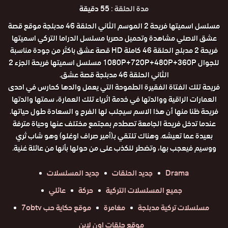
مدة الحلقة :
55 دقيقة
مسلسل اسميتها فريحة 2 الموسم الثاني الحلقة 46 مدبلجة موقع قصة
عشق الاصلي مشاهدة وتحميل حصريا مسلسل الدراما التركي اسميتها
فريحة 2 مدبلج الحلقة 46 كاملة HD قصة عشق باكثر من جودة مناسبة
للجوال 1080P+720P+480P+360P مسلسل اسميتها فريحة الجزء 2
الثاني الحلقة 46 مدبلجة قصة عشق.
فريحة تلك الفتاة الفقيرة الطموحة التي يعمل والدها كحارس في احدى
العمارات الراقية ووالدتها في خدمة اثرياء تلك العمارة، سمتها والدتها
فريحة ظنا منها أن هذا الاسم سيجلب لها الفرح و السعادة طول حياتها.
عندما تدخل فريحة الجامعة تصطدم بمجتمع مختلف عنها وحياة مترفة
بعيدة عما تعيشه. وهناك تلتقي بـ(أمير صراف اوغلو) وهو شاب ثري
ووسيم فيعجب بها، وتضطر للكذب على من حولها بأنها من عائلة غنية.
Drama
جديد الحلقات
جديد المسلسلات
جميع المسلسلات التركية
حركة
عائلي
مسلسلات تركية مدبلجة
مغامرة
موقع حكاية حب 7obtv
موقع حلقات اون لاين