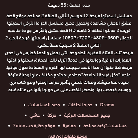
مدة الحلقة :
55 دقيقة
مسلسل اسميتها فريحة 2 الموسم الثاني الحلقة 2 مدبلجة موقع قصة
عشق الاصلي مشاهدة وتحميل حصريا مسلسل الدراما التركي اسميتها
فريحة 2 مدبلج الحلقة 2 كاملة HD قصة عشق باكثر من جودة مناسبة
للجوال 1080P+720P+480P+360P مسلسل اسميتها فريحة الجزء 2
الثاني الحلقة 2 مدبلجة قصة عشق.
فريحة تلك الفتاة الفقيرة الطموحة التي يعمل والدها كحارس في احدى
العمارات الراقية ووالدتها في خدمة اثرياء تلك العمارة، سمتها والدتها
فريحة ظنا منها أن هذا الاسم سيجلب لها الفرح و السعادة طول حياتها.
عندما تدخل فريحة الجامعة تصطدم بمجتمع مختلف عنها وحياة مترفة
بعيدة عما تعيشه. وهناك تلتقي بـ(أمير صراف اوغلو) وهو شاب ثري
ووسيم فيعجب بها، وتضطر للكذب على من حولها بأنها من عائلة غنية.
Drama
جديد الحلقات
جديد المسلسلات
جميع المسلسلات التركية
حركة
عائلي
مسلسلات تركية مدبلجة
مغامرة
موقع حكاية حب 7obtv
موقع حلقات اون لاين