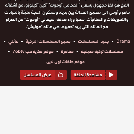
الفخ هو لغز مجهول يسعى "المحامي أوموت" أكين أكينوزو، مع أشقائه
ماهر وأومي إلى تحقيق العدالة بين يديه، وستكون الحجة مليئة بالخيانات
والتعويضات والمفاجآت، سعيا وراء هدفه، سيعاني "أوموت" من الصراع
مع العائلة التي يريد تدميرها هي عائلة "غونيش".
Drama
جديد المسلسلات
جميع المسلسلات التركية
عائلي
مسلسلات تركية مدبلجة
مغامرة
موقع حكاية حب 7obtv
موقع حلقات اون لاين
مشاهدة الحلقة
عرض المسلسل
المواسم والحلقات
الموسم
1
مسلسل
مسلسل
مسلسل
مسلسل
مسلسل
مسلسل
الفخ مدبلج
حلقة
حلقة
الفخ مدبلج
حلقة
الفخ مدبلج
حلقة
الفخ مدبلج
حلقة
الفخ مدبلج
حلقة
الفخ مدبلج