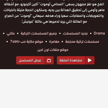
الفخ هو لغز مجهول يسعى "المحامي أوموت" أكين أكينوزو، مع أشقائه
ماهر وأومي إلى تحقيق العدالة بين يديه، وستكون الحجة مليئة بالخيانات
والتعويضات والمفاجآت، سعيا وراء هدفه، سيعاني "أوموت" من الصراع
مع العائلة التي يريد تدميرها هي عائلة "غونيش".
Drama
جديد المسلسلات
جميع المسلسلات التركية
عائلي
مسلسلات تركية مدبلجة
مغامرة
موقع حكاية حب 7obtv
موقع حلقات اون لاين
مشاهدة الحلقة
عرض المسلسل
المواسم والحلقات
الموسم
1
مسلسل
مسلسل
مسلسل
مسلسل
مسلسل
مسلسل
الفخ مدبلج
حلقة
حلقة
الفخ مدبلج
حلقة
الفخ مدبلج
حلقة
الفخ مدبلج
حلقة
الفخ مدبلج
حلقة
الفخ مدبلج