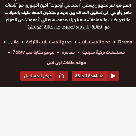
الفخ هو لغز مجهول يسعى "المحامي أوموت" أكين أكينوزو، مع أشقائه
ماهر وأومي إلى تحقيق العدالة بين يديه، وستكون الحجة مليئة بالخيانات
والتعويضات والمفاجآت، سعيا وراء هدفه، سيعاني "أوموت" من الصراع
مع العائلة التي يريد تدميرها هي عائلة "غونيش".
Drama
جديد المسلسلات
جميع المسلسلات التركية
عائلي
مسلسلات تركية مدبلجة
مغامرة
موقع حكاية حب 7obtv
موقع حلقات اون لاين
مشاهدة الحلقة
عرض المسلسل
المواسم والحلقات
الموسم
1
مسلسل
مسلسل
مسلسل
مسلسل
مسلسل
مسلسل
الفخ مدبلج
حلقة
حلقة
الفخ مدبلج
حلقة
الفخ مدبلج
حلقة
الفخ مدبلج
حلقة
الفخ مدبلج
حلقة
الفخ مدبلج