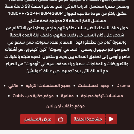
وتحميل حصريا مسلسل الدراما التركي الفخ مدبلج الحلقة 29 كاملة قصة
عشق باكثر من جودة مناسبة للجوال 1080P+720P+480P+360P
مسلسل الفخ الحلقة 29 مدبلجة قصة عشق.
حول حياة الأشقاء الذين سلبت طفولتهم منهم، ويحاولون الانتقام من
شخص غني كان السبب في تغيير حياتهم، وتقف ابنة العدو الذكية
والقوية أمام من خططوا لهذا الانتقام لعدة سنوات، فمن سيقع في
الفخ هو لغز مجهول يسعى "المحامي أوموت" أكين أكينوزو، مع أشقائه
ماهر وأومي إلى تحقيق العدالة بين يديه، وستكون الحجة مليئة بالخيانات
والتعويضات والمفاجآت، سعيا وراء هدفه، سيعاني "أوموت" من الصراع
مع العائلة التي يريد تدميرها هي عائلة "غونيش".
Drama
جديد المسلسلات
جميع المسلسلات التركية
عائلي
مسلسلات تركية مدبلجة
مغامرة
موقع حكاية حب 7obtv
موقع حلقات اون لاين
مشاهدة الحلقة
عرض المسلسل