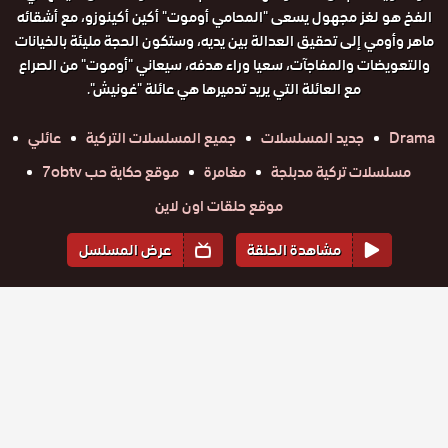
الفخ هو لغز مجهول يسعى "المحامي أوموت" أكين أكينوزو، مع أشقائه
ماهر وأومي إلى تحقيق العدالة بين يديه، وستكون الحجة مليئة بالخيانات
والتعويضات والمفاجآت، سعيا وراء هدفه، سيعاني "أوموت" من الصراع
مع العائلة التي يريد تدميرها هي عائلة "غونيش".
Drama
جديد المسلسلات
جميع المسلسلات التركية
عائلي
مسلسلات تركية مدبلجة
مغامرة
موقع حكاية حب 7obtv
موقع حلقات اون لاين
مشاهدة الحلقة
عرض المسلسل
المواسم والحلقات
الموسم
1
مسلسل
مسلسل
مسلسل
مسلسل
مسلسل
مسلسل
الفخ مدبلج
حلقة
حلقة
الفخ مدبلج
حلقة
الفخ مدبلج
حلقة
الفخ مدبلج
حلقة
الفخ مدبلج
حلقة
الفخ مدبلج