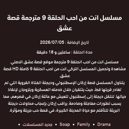
مسلسل انت من احب الحلقة 9 مترجمة قصة
عشق
تاريخ الإضافة :
2026/07/05
مدة الحلقة :
ساعتين و 18 دقيقة
مسلسل انت من احب الحلقة 9 مترجمة موقع قصة عشق الاصلي
مشاهدة وتحميل المسلسل التركي انت من احب الحلقة 9 كاملة HD قصة
عشق.
يتناول المسلسل قصة إركان الإسطنبولي وديجلة الفتاة القروية التي لم
تغادر قريتها قط، حيث يلتقيان خلال خدمته العسكرية ويتزوجان لإنقاذ
حياتها. تنتقل ديجلة إلى إسطنبول لتعيش مع عائلة إركان في قصرهم، مما
يسبب تطورات مفاجئة وصادمة. يراقب إركان بإعجاب محاولات ديجلة
البريئة للتأقلم مع حياة المدينة الكبيرة، في قصة حب جريئة ومؤثرة.
Drama
Family
Soap
جديد المسلسلات