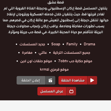
قصة عشق.
يتناول المسلسل قصة إركان الإسطنبولي وديجلة الفتاة القروية التي لم
تغادر قريتها قط، حيث يلتقيان خلال خدمته العسكرية ويتزوجان لإنقاذ
حياتها. تنتقل ديجلة إلى إسطنبول لتعيش مع عائلة إركان في قصرهم، مما
يسبب تطورات مفاجئة وصادمة. يراقب إركان بإعجاب محاولات ديجلة
البريئة للتأقلم مع حياة المدينة الكبيرة، في قصة حب جريئة ومؤثرة.
Drama
Family
Soap
جديد المسلسلات
جميع المسلسلات التركية
عائلي
مغامرة
موقع حكاية حب 7obtv
موقع حلقات اون لاين
موقع قرمزي krmzi
مشاهدة الحلقة
إعلان الحلقة
عرض المسلسل