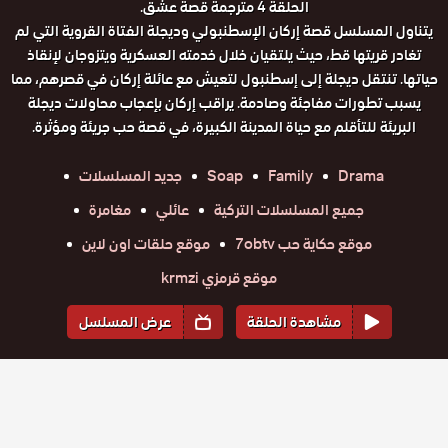
الحلقة 4 مترجمة قصة عشق.
يتناول المسلسل قصة إركان الإسطنبولي وديجلة الفتاة القروية التي لم
تغادر قريتها قط، حيث يلتقيان خلال خدمته العسكرية ويتزوجان لإنقاذ
حياتها. تنتقل ديجلة إلى إسطنبول لتعيش مع عائلة إركان في قصرهم، مما
يسبب تطورات مفاجئة وصادمة. يراقب إركان بإعجاب محاولات ديجلة
البريئة للتأقلم مع حياة المدينة الكبيرة، في قصة حب جريئة ومؤثرة.
Drama
Family
Soap
جديد المسلسلات
جميع المسلسلات التركية
عائلي
مغامرة
موقع حكاية حب 7obtv
موقع حلقات اون لاين
موقع قرمزي krmzi
مشاهدة الحلقة
عرض المسلسل
المواسم والحلقات