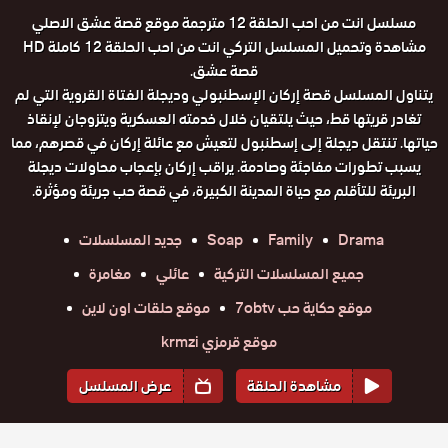
مسلسل انت من احب الحلقة 12 مترجمة موقع قصة عشق الاصلي
مشاهدة وتحميل المسلسل التركي انت من احب الحلقة 12 كاملة HD
قصة عشق.
يتناول المسلسل قصة إركان الإسطنبولي وديجلة الفتاة القروية التي لم
تغادر قريتها قط، حيث يلتقيان خلال خدمته العسكرية ويتزوجان لإنقاذ
حياتها. تنتقل ديجلة إلى إسطنبول لتعيش مع عائلة إركان في قصرهم، مما
يسبب تطورات مفاجئة وصادمة. يراقب إركان بإعجاب محاولات ديجلة
البريئة للتأقلم مع حياة المدينة الكبيرة، في قصة حب جريئة ومؤثرة.
Drama
Family
Soap
جديد المسلسلات
جميع المسلسلات التركية
عائلي
مغامرة
موقع حكاية حب 7obtv
موقع حلقات اون لاين
موقع قرمزي krmzi
مشاهدة الحلقة
عرض المسلسل