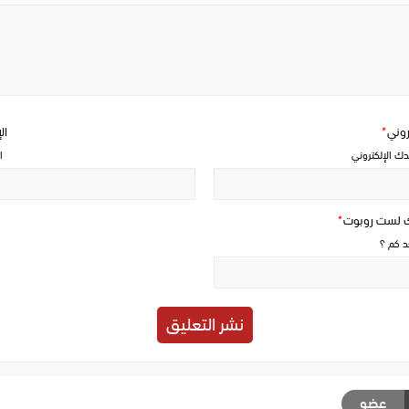
Write
a
comment
تروني
*
ال
دك الإلكتروني
ا
ك لست روبوت
*
حد كم ؟
عضو