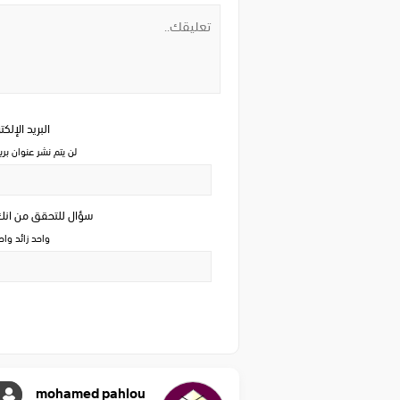
البريد الإلك
لن يتم نشر عنوان بري
سؤال للتحقق من ان
واحد زائد وا
mohamed pahlou