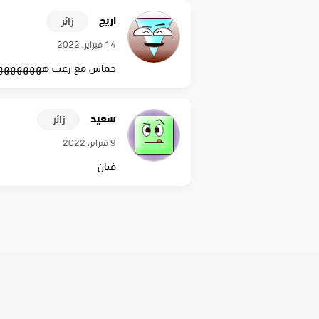
اريج
زائر
14 فبراير، 2022
حماس مع رعب هههههههه
سعيد
زائر
9 فبراير، 2022
فنان