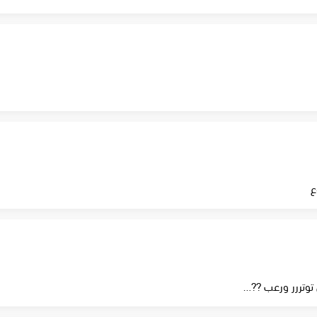
ع
توتررر ورعب ??…