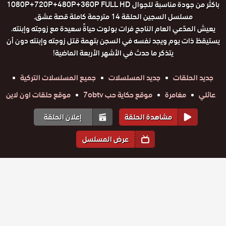
باكثر من جودة مناسبة للجوال 1080P+720P+480P+360P FULL HD
مسلسل السجين الحلقة 14 مترجمة كاملة قصة عشق.
يعيش المدّعي العام الناجح فرات بولوت حياةً سعيدة مع زوجته وإبنته.
يستيقظ ذات يوم ويجد نفسه في السجن بتهمة قتل زوجته وإبنته دون أن
يتذكر ما حدث في الأشهر الأربعة الماضية!
جديد الحلقات
جديد المسلسلات
جميع المسلسلات التركية
عائلي
مغامرة
موقع حكاية حب 7obtv
موقع حلقات اون لاين
مشاهدة الحلقة
إعلان الحلقة
عرض المسلسل
المواسم والحلقات
الموسم
1
مسلسل
مسلسل
مسلسل
مسلسل
مسلسل
مسلسل