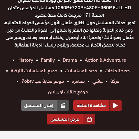
171 كاملة HD قصة عشق باكثر من جودة مناسبة للجوال
1080P+720P+480P+360P FULL HD مسلسل المؤسس عثمان
الحلقة 171 مترجمة كاملة قصة عشق.
تدور أحداث المسلسل حول الغازي عثمان الأول مؤسس الدولة العثمانية،
وعن قيام الدولة ونقلها من الفقر والضياع إلى القوة والصلابة من قبل
عثمان وهو ثالث (وأصغر) أبناء أرطغرل، يخلف أباه بعد وفاته، ويسير على
خطاه ليحقق انتصارات عظيمة، ويقوم بإنشاء الدولة العثمانية.
History
Family
Drama
Action & Adventure
جديد الحلقات
جديد المسلسلات
جميع المسلسلات التركية
حركة
عائلي
مغامرة
موقع حكاية حب 7obtv
موقع حلقات اون لاين
مشاهدة الحلقة
إعلان المسلسل
عرض المسلسل