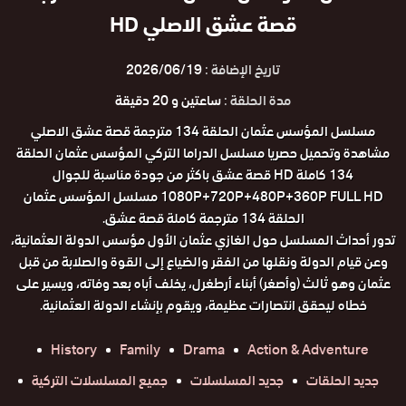
قصة عشق الاصلي HD
تاريخ الإضافة :
2026/06/19
مدة الحلقة :
ساعتين و 20 دقيقة
مسلسل المؤسس عثمان الحلقة 134 مترجمة قصة عشق الاصلي
مشاهدة وتحميل حصريا مسلسل الدراما التركي المؤسس عثمان الحلقة
134 كاملة HD قصة عشق باكثر من جودة مناسبة للجوال
1080P+720P+480P+360P FULL HD مسلسل المؤسس عثمان
الحلقة 134 مترجمة كاملة قصة عشق.
تدور أحداث المسلسل حول الغازي عثمان الأول مؤسس الدولة العثمانية،
وعن قيام الدولة ونقلها من الفقر والضياع إلى القوة والصلابة من قبل
عثمان وهو ثالث (وأصغر) أبناء أرطغرل، يخلف أباه بعد وفاته، ويسير على
خطاه ليحقق انتصارات عظيمة، ويقوم بإنشاء الدولة العثمانية.
History
Family
Drama
Action & Adventure
جديد الحلقات
جديد المسلسلات
جميع المسلسلات التركية