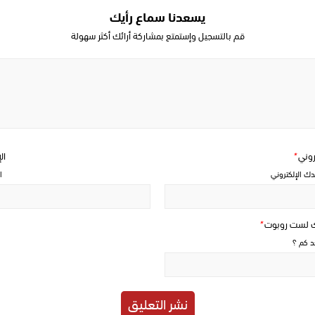
يسعدنا سماع رأيك
قم بالتسجيل وإستمتع بمشاركة أرائك أكثر سهولة
Write
a
comment
تروني
*
ال
دك الإلكتروني
ا
ك لست روبوت
*
حد كم ؟