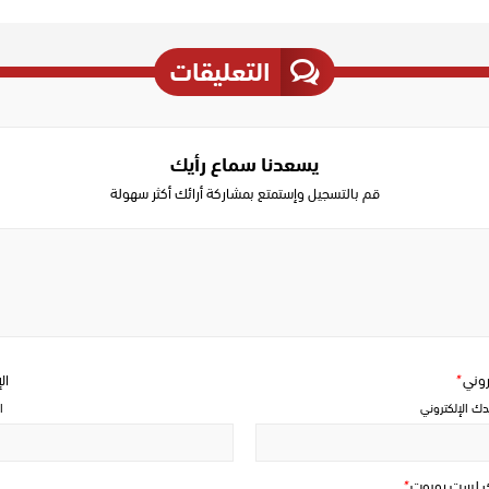
التعليقات
يسعدنا سماع رأيك
قم بالتسجيل وإستمتع بمشاركة أرائك أكثر سهولة
Write
a
comment
تروني
*
ال
دك الإلكتروني
ا
ك لست روبوت
*