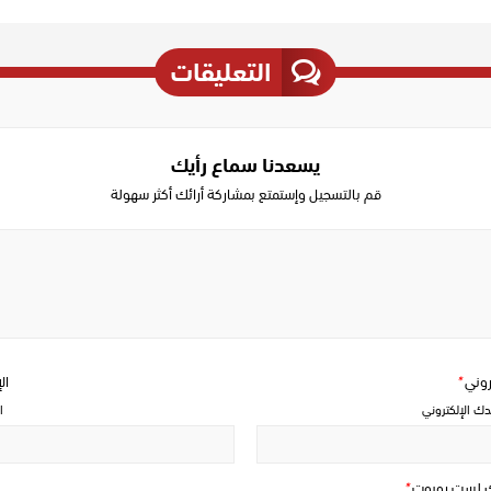
التعليقات
يسعدنا سماع رأيك
قم بالتسجيل وإستمتع بمشاركة أرائك أكثر سهولة
Write
a
comment
تروني
*
ال
دك الإلكتروني
ا
ك لست روبوت
*