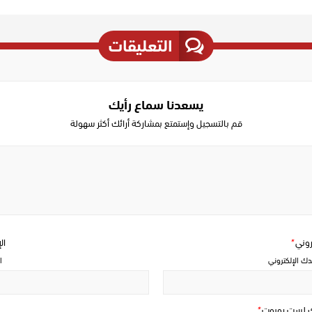
التعليقات
يسعدنا سماع رأيك
قم بالتسجيل وإستمتع بمشاركة أرائك أكثر سهولة
Write
a
comment
تروني
*
ال
دك الإلكتروني
ا
ك لست روبوت
*