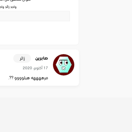
واحد زائد وا
صابرين
زائر
17 أكتوبر، 2020
مرههههه هيلوووو ??.