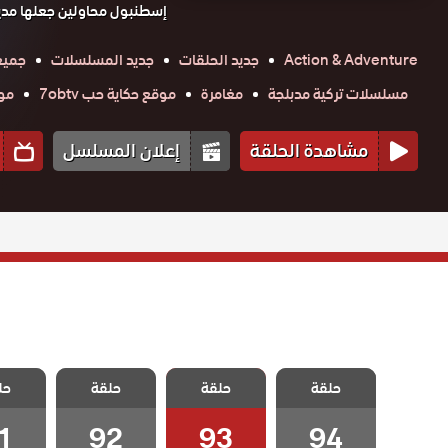
إسطنبول محاولين جعلها مدينة
Action & Adventure
جديد الحلقات
جديد المسلسلات
جميع
مسلسلات تركية مدبلجة
مغامرة
موقع حكاية حب 7obtv
موق
مشاهدة الحلقة
إعلان المسلسل
مسلسل الازقة
مسلسل الازقة
مسلسل الازقة
مسلسل 
الخلفية مدبلج
حلقة
حلقة
الخلفية مدبلج
حلقة
الخلفية مدبلج
حل
الخلفي
الحلقة 94
الحلقة 93
الحلقة 92
الحلقة
والأخيرة
1
92
93
94