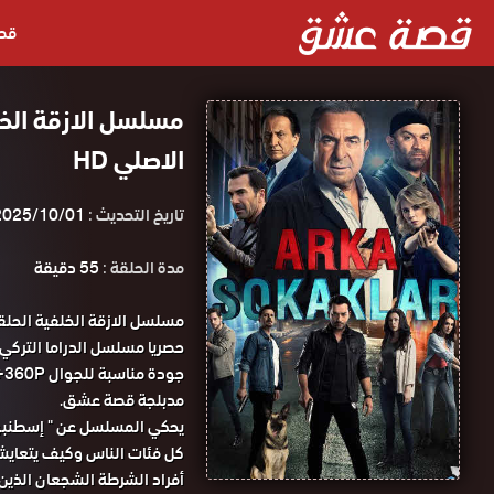
قص
الاصلي HD
تاريخ التحديث :
2025/10/01
مدة الحلقة :
55 دقيقة
مدبلجة قصة عشق.
يحكي المسلسل عن " إسطنبول 
كل فئات الناس وكيف يتعاي
أفراد الشرطة الشجعان الذين