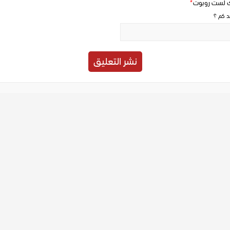
ك لست روبوت
*
حد كم ؟