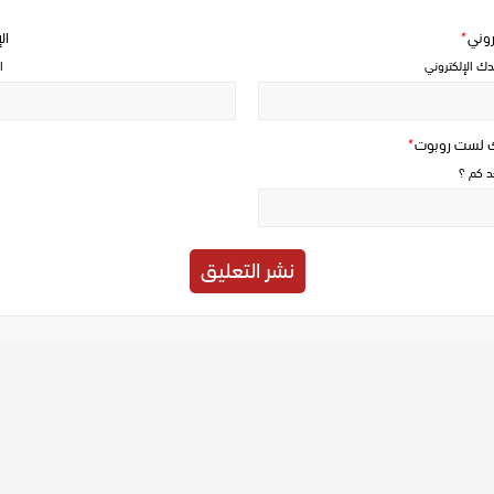
تروني
*
ال
دك الإلكتروني
ا
ك لست روبوت
*
حد كم ؟