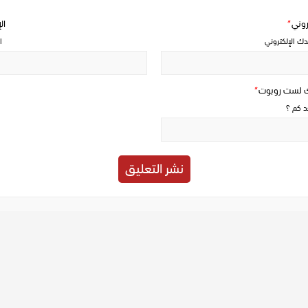
تروني
*
ال
دك الإلكتروني
ا
ك لست روبوت
*
حد كم ؟