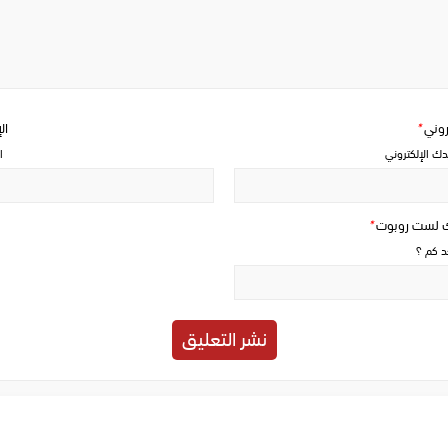
a
comment
تروني
*
ال
دك الإلكتروني
ا
ك لست روبوت
*
حد كم ؟