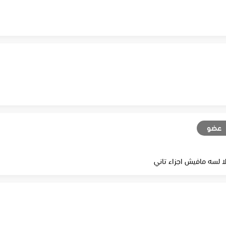
عضو
 لسه مافيش اجزاء تاني