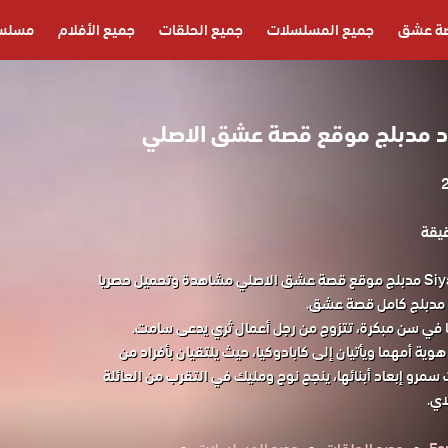
ة عشق
جميع المسلسلات
جميع الحلقات
جميع الأفلام
مسلسل
مدبلج موقع قصة عشق الاصلي
مسلسل قلب اسود Siyah Kalp مدبلج موقع قصة عشق الاصلي مشاهدة وتحميل حصريا
مدبلج كامل قصة عشق.
 في سن مبكرة، تتزوج من رجل أعمال ثري يدعى سامت.
ية أمهما ويأتيان إلى كابادوكيا، حيث يلتقيان بأفراد من
 سمرو إبعاد أبنائها، ينجح نوح ومليك في التقرب من العائلة
ي.