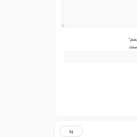
إسم
*
سمك
رد