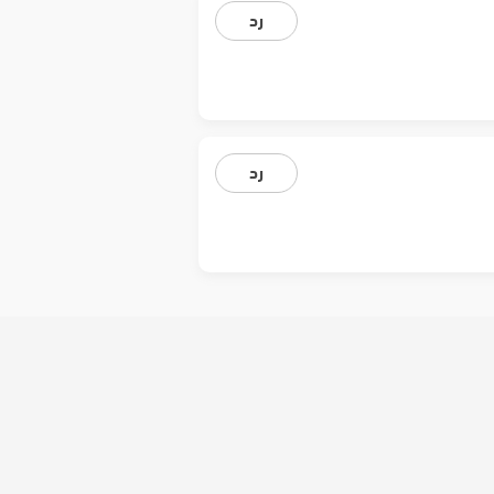
رد
رد