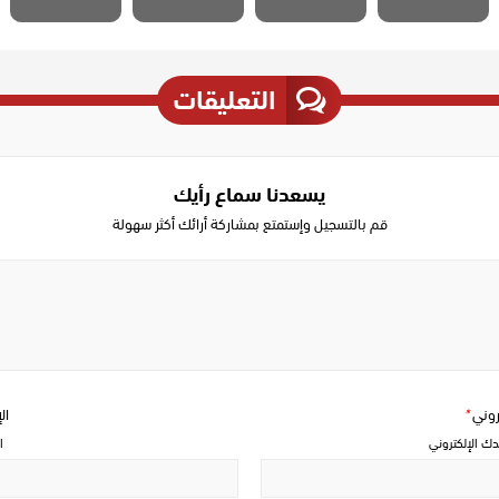
التعليقات
يسعدنا سماع رأيك
قم بالتسجيل وإستمتع بمشاركة أرائك أكثر سهولة
Write
a
comment
تروني
*
ال
دك الإلكتروني
ا