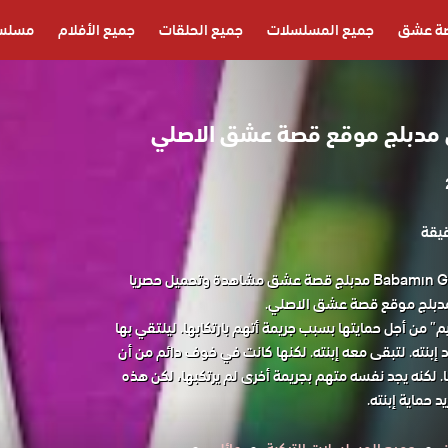
ة عشق
جميع المسلسلات
جميع الحلقات
جميع الأفلام
مسلسل
 مدبلج موقع قصة عشق الاصلي
مسلسل خطايا ابي Babamın Gunahları مدبلج قصة عشق مشاهدة وتحميل حصريا
مدبلج موقع قصة عشق الاصلي.
” من أجل حمايتها بسبب جريمة أتهم بارتكابها. ليلتقي بها
بنته. لتبقى معه إبنته. لكنها كانت في خوف دائم من أن
ا. لكنه يجد نفسه متهم بجريمة أخرى لم يرتكبها، لكن هذه
 حماية إبنته.