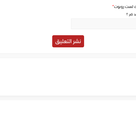
ك لست روبوت
*
حد كم ؟