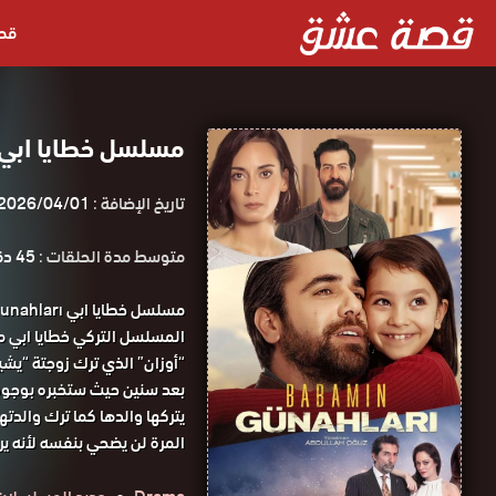
قص
مسلسل خطايا ابي
تاريخ الإضافة :
2026/04/01
متوسط مدة الحلقات :
45 دقيقة
المسلسل التركي خطايا ابي 
“أوزان” الذي ترك زوجتة “يشيم
بعد سنين حيث ستخبره بوجود إ
يتركها والدها كما ترك والدته
المرة لن يضحي بنفسه لأنه يريد