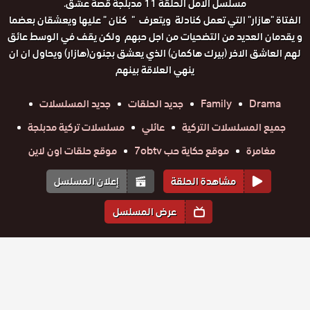
مسلسل الامل الحلقة 11 مدبلجة قصة عشق.
الفتاة "هازار" التي تعمل كنادلة ويتعرف " كنان " عليها ويعشقان بعضما
و يقدمان العديد من التضحيات من اجل حبهم ولكن يقف في الوسط عائق
لهم العاشق الاخر (بيرك هاكمان) الذي يعشق بجنون(هازار) ويحاول ان ان
ينهي العلاقة بينهم
Drama
Family
جديد الحلقات
جديد المسلسلات
جميع المسلسلات التركية
عائلي
مسلسلات تركية مدبلجة
مغامرة
موقع حكاية حب 7obtv
موقع حلقات اون لاين
مشاهدة الحلقة
إعلان المسلسل
عرض المسلسل
المواسم والحلقات
الموسم
1