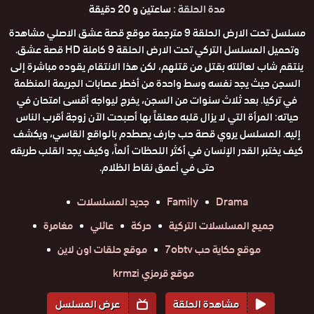
مدة الحلقة :
ساعتين و 20 دقيقة
مسلسل تحت الارض الحلقة 9 مترجمة موقع قصة عشق الاصلي مشاهدة
وتحميل المسلسل التركي تحت الارض الحلقة 9 كاملة HD قصة عشق.
ينتقم شاب لعائلته بقتل من قتلهم، لكن هذا الانتقام يقوده مباشرة إلى
السجن حيث يجد نفسه وسط واحدة من أخطر عصابات الجريمة المنظمة
في تركيا. بعد ثلاث سنوات من السجن، يخرج ليواجه أقسى امتحان في
حياته: المرأة التي لا يزال قلبه معلقاً بها أصبحت الآن زوجة أقرب الناس
إليه. المسلسل يروي قصة حب جارف يصطدم بالواقع القاسي، ويكشف
كيف يختبر القدر الإنسان في أكثر اللحظات ألماً، وكيف يجد القلب طريقه
حتى في أعمق نقاط الظلام.
Drama
Family
جديد المسلسلات
جميع المسلسلات التركية
حركة
عائلي
مغامرة
موقع حكاية حب 7obtv
موقع حلقات اون لاين
موقع قرمزي krmzi
مشاهدة الحلقة
عرض المسلسل