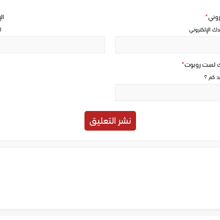
تروني
*
ال
دك الإلكتروني
ا
ك لست روبوت
*
حد كم ؟