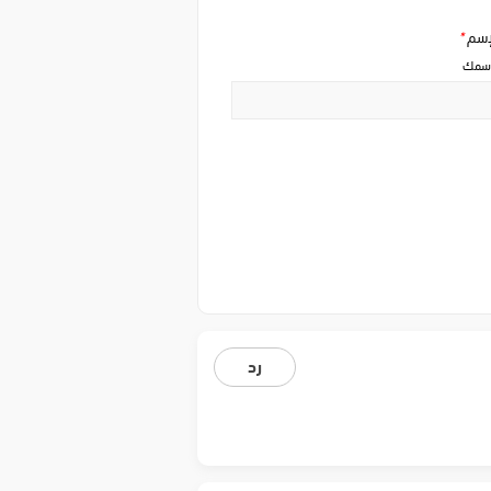
إسم
*
سمك
رد